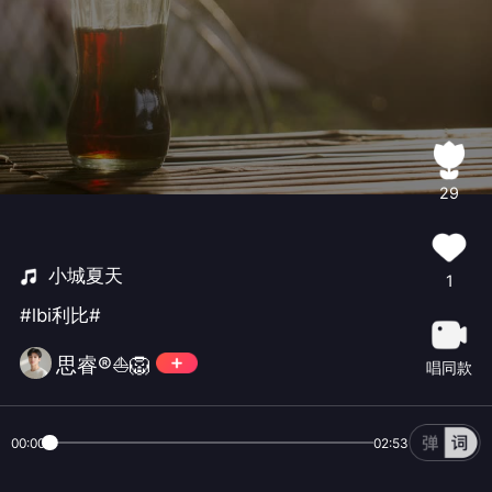
29
小城夏天
1
#lbi利比#
思睿®️⛵🦁
唱同款
00:00
02:53