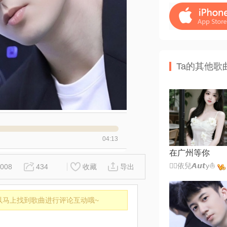
Ta的其他歌
04:13
在广州等你
⋆᭄依兒𝘼𝙪𝙩y⛵️
008
434
收藏
导出
以马上找到歌曲进行评论互动哦~