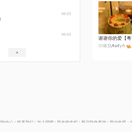
06-03
错
06-03
⋆᭄依兒𝘼𝙪𝙩y⛵️
>
帮助中心
|
联系我们
|
加入唱吧
|
防诈骗专栏
|
商品防伪查询
|
营业执照：编号
P证110298
|
京ICP备11013291号-1
| 举报电话(24小时)：022-25782593