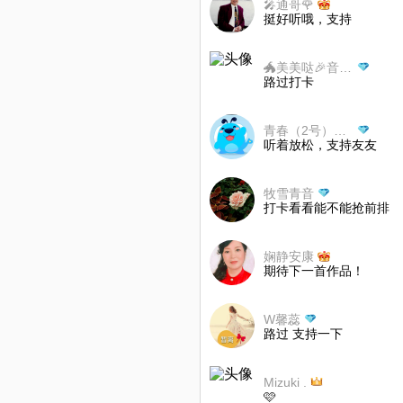
🎤通哥🌹
挺好听哦，支持
🐲美美哒🎉音悦小号💃
路过打卡
青春（2号）🧞‍♀️🧞
听着放松，支持友友
牧雪青音
打卡看看能不能抢前排
娴静安康
期待下一首作品！
W馨蕊
路过 支持一下
Mizuki .
🩷