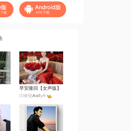
曲
早安隆回【女声版】
⋆᭄依兒𝘼𝙪𝙩y⛵️