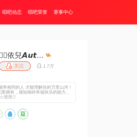
唱吧动态
唱吧荣誉
赛事中心
⋆᭄依兒𝘼𝙪𝙩y⛵️
关注
1.7万
频率相同的人 才能理解你的万里山河！
都无限拥有，感知细碎幸福快乐的能力 。⁣⁣
澄澄🎈 ⁣