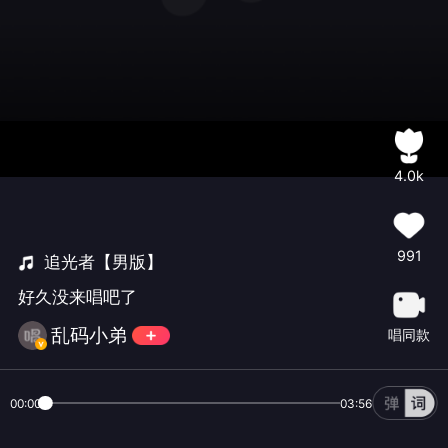
4.0k
991
追光者【男版】
好久没来唱吧了
乱码小弟
唱同款
00:00
03:56