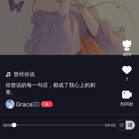
405
曾经你说
7
你曾说的每一句话，都成了我心上的刺
青。
Grace🧜‍♀️
拍同款
00:00
04:03