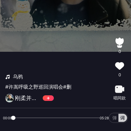
0
0
乌鸦
#许嵩呼吸之野巡回演唱会#删
刚柔并济997🌹
唱同款
00:00
05:28