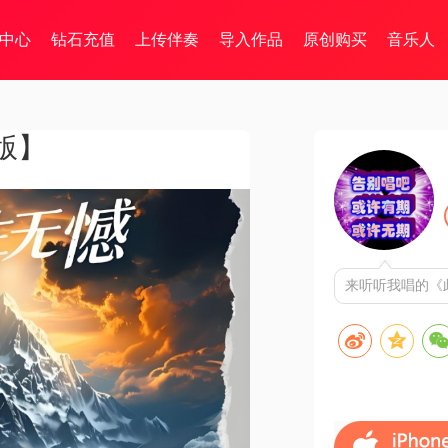
中心
钻石充值
上传伴奏
导入作品
原创购买
音乐人
版】
来听听我唱的《