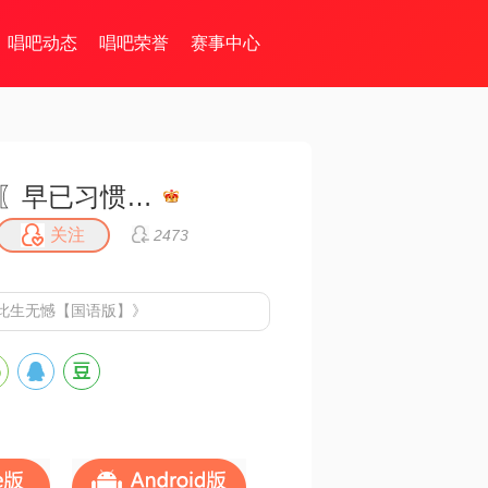
唱吧动态
唱吧荣誉
赛事中心
〖早已习惯〗不收礼不还礼
关注
2473
此生无憾【国语版】》