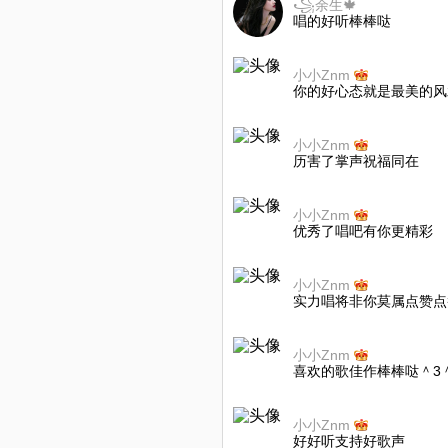
꧁余生🍁
唱的好听棒棒哒
小小Znm
你的好心态就是最美的风
小小Znm
历害了掌声祝福同在
小小Znm
优秀了唱吧有你更精彩
小小Znm
实力唱将非你莫属点赞点
小小Znm
喜欢的歌佳作棒棒哒＾3
小小Znm
好好听支持好歌声