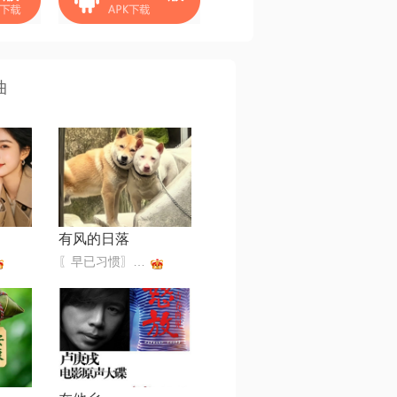
曲
有风的日落
〖早已习惯〗不收礼不还礼