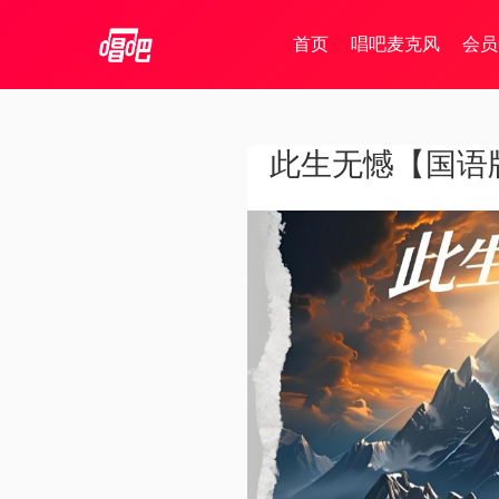
首页
唱吧麦克风
会员
此生无憾【国语