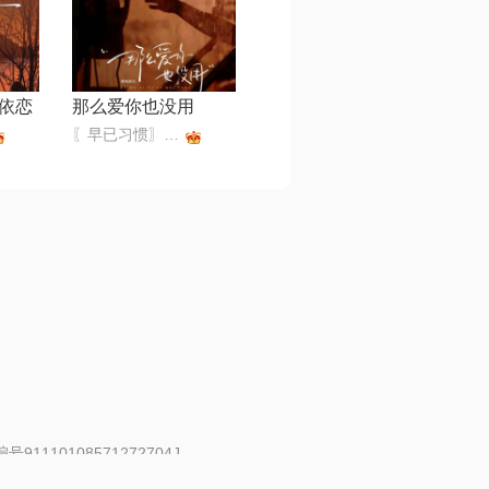
依恋
那么爱你也没用
〖早已习惯〗不收礼不还礼
91110108571272704J
 | 举报邮箱：fankui@changba.com
| 向12318举报