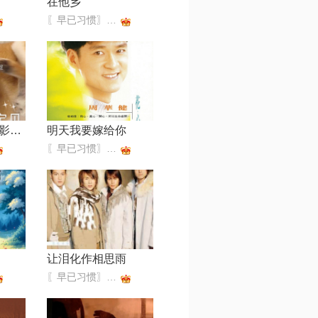
在他乡
〖早已习惯〗不收礼不还礼
亲亲我的宝贝【影视剧《看不见影子的少年》插曲】
明天我要嫁给你
〖早已习惯〗不收礼不还礼
让泪化作相思雨
〖早已习惯〗不收礼不还礼