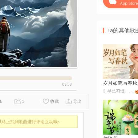
Ta的其他歌
岁月如笔写春秋
03:58
〖早已习惯〗不收礼不还礼
5
1
收藏
导出
以马上找到歌曲进行评论互动哦~