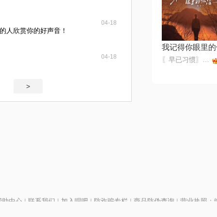
04-18
的人欣赏你的好声音！
我记得你眼里的
04-18
〖早已习惯〗不收礼不还礼
>
帮助中心
|
联系我们
|
加入唱吧
|
防诈骗专栏
|
商品防伪查询
|
营业执照：编号
P证110298
|
京ICP备11013291号-1
| 举报电话(24小时)：022-25782593