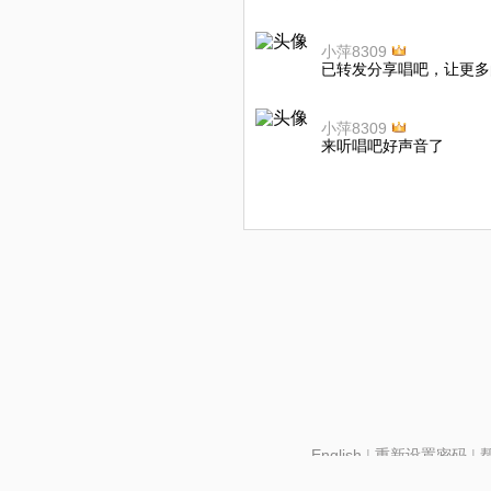
小萍8309
已转发分享唱吧，让更多
小萍8309
来听唱吧好声音了
English
|
重新设置密码
|
北京酷智科技有限公司 ©2024 changba.com |
京IC