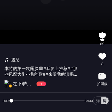
69
遇见
8
本特的第一次露脸😂#我要上推荐##那
些风靡大街小巷的歌##来听我的演唱会
##音乐下午茶#
在下特特TE
拍同款
00:00
03:33