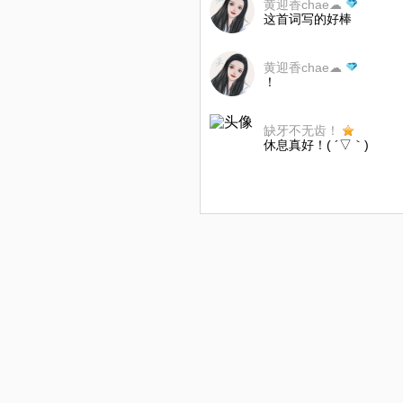
黄迎香chae☁
这首词写的好棒
黄迎香chae☁
！
缺牙不无齿！
休息真好！( ´▽｀)