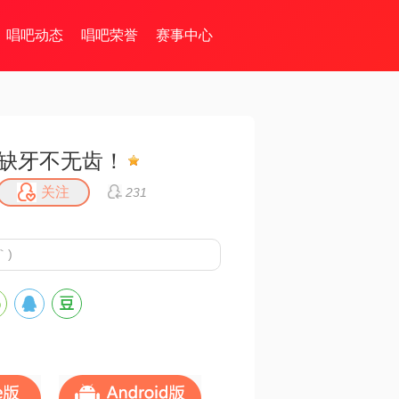
唱吧动态
唱吧荣誉
赛事中心
缺牙不无齿！
关注
231
｀)