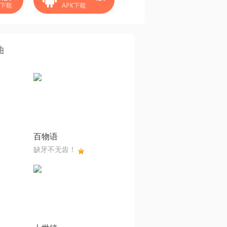
曲
百物语
缺牙不无齿！