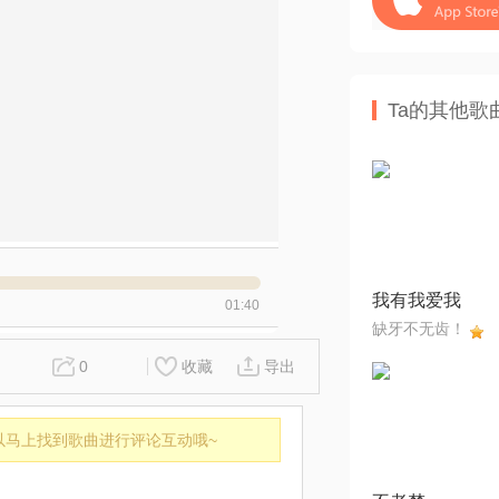
Ta的其他歌
我有我爱我
01:40
缺牙不无齿！
0
收藏
导出
以马上找到歌曲进行评论互动哦~