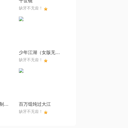
十世镜
缺牙不无齿！
少年江湖（女版无念白）
缺牙不无齿！
日暮归途【墨墨制作】
百万馄饨过大江
缺牙不无齿！