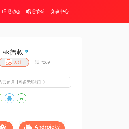
唱吧动态
唱吧荣誉
赛事中心
Tak德叔
关注
4169
彩云追月【粤语无垠版】》