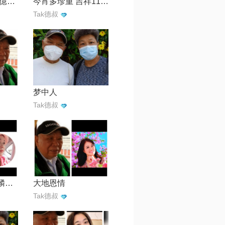
我只在乎你【静億制作-合唱伴奏】
今宵多珍重 吉祥118350【吉祥古筝版】
Tak德叔
梦中人
Tak德叔
H红烛泪【火麒麟制作】
大地恩情
Tak德叔