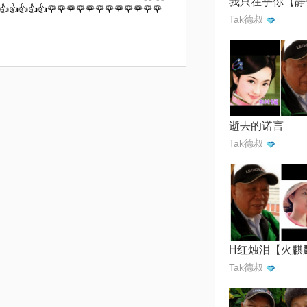
👍👍👍👍👍🌹🌹🌹🌹🌹🌹🌹🌹🌹🌹🌹🌹
Tak德叔
逝去的诺言
Tak德叔
Tak德叔