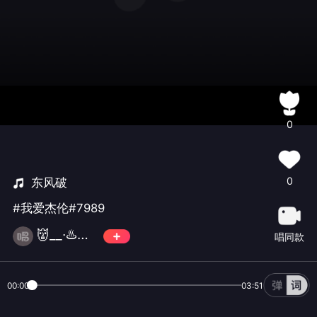
0
0
东风破
#我爱杰伦#7989
👹__∙♨️咿瓦🐾
唱同款
00:00
03:51