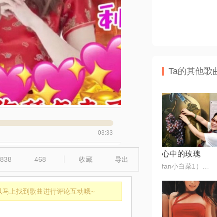
Ta的其他歌
03:33
心中的玫瑰
838
468
收藏
导出
fan小白菜1）🎶🌺
以马上找到歌曲进行评论互动哦~