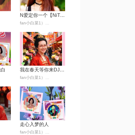
N爱定你一个【NiTian®】
fan小白菜1）🎶🌺
独白
我在春天等你来DJ（对唱版）
fan小白菜1）🎶🌺
走心入梦的人
fan小白菜1）🎶🌺