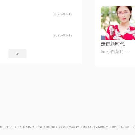
2025-03-19
2025-03-19
走进新时代
fan小白菜1）🎶🌺
>
帮助中心
|
联系我们
|
加入唱吧
|
防诈骗专栏
|
商品防伪查询
|
营业执照：编号
P证110298
|
京ICP备11013291号-1
| 举报电话(24小时)：022-25782593