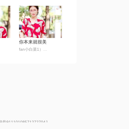
你本来就很美
fan小白菜1）🎶🌺
91110108571272704J
 | 举报邮箱：fankui@changba.com
| 向12318举报