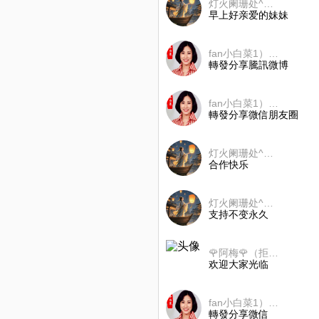
灯火阑珊处^O^☞☜
早上好亲爱的妹妹
fan小白菜1）🎶🌺
轉發分享騰訊微博
fan小白菜1）🎶🌺
轉發分享微信朋友圈
灯火阑珊处^O^☞☜
合作快乐
灯火阑珊处^O^☞☜
支持不变永久
🌹阿梅🌹（拒群 拒币）
欢迎大家光临
fan小白菜1）🎶🌺
轉發分享微信