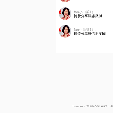
fan小白菜1）🎶🌺
轉發分享騰訊微博
fan小白菜1）🎶🌺
轉發分享微信朋友圈
English
|
重新设置密码
|
北京酷智科技有限公司 ©2024 changba.com |
京IC