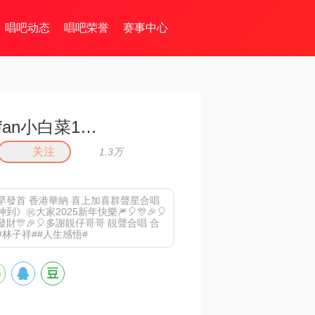
唱吧动态
唱吧荣誉
赛事中心
fan小白菜1）🎶🌺
关注
1.3万
早發首 香港華納 喜上加喜群聲星合唱
》㊗️大家2025新年快樂🎆🎈🎊🎉🎈
財🎊🎉🎈多謝靚仔哥哥 靚聲合唱 合
😀#林子祥##人生感悟#