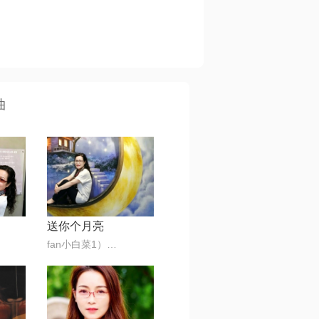
曲
送你个月亮
fan小白菜1）🎶🌺