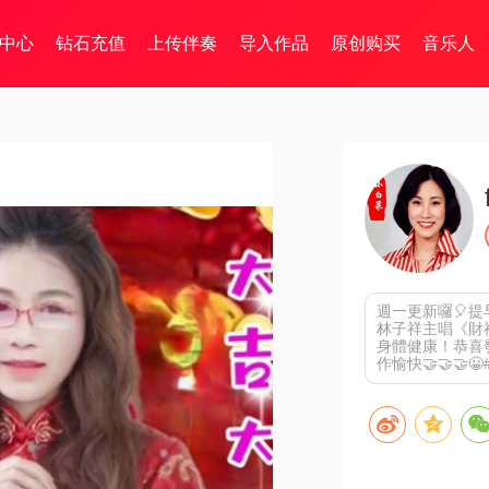
中心
钻石充值
上传伴奏
导入作品
原创购买
音乐人
週一更新囉🎈提
林子祥主唱《財神到
身體健康！恭喜發
作愉快🤝🤝🤝