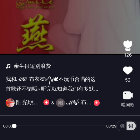
126
余生很短别浪费
我和ℳ🍃 布衣💯✅᭄₆🕊不玩币合唱的这
52
首歌还不错哦~听完就知道我们有多默
契！
阳光明媚姐🐉💯✅᭄₆🕊❤️
ℳ🍃 布衣💯✅᭄₆🕊不玩币
&
唱同款
00:00
03:29