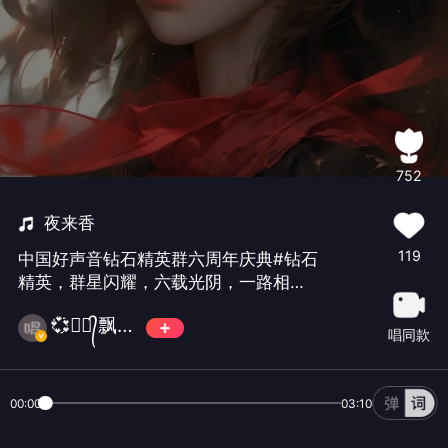
752
夜来香
119
中国好声音钻石精英群六周年庆典#钻石
精英，群星闪耀，六载光阴，一路相
伴，是回忆，是感恩，是新的起点。未
💞✿ꦿ᭄飘雪এ᭄ꦿ💞
来的日子愿与您共赏四季繁华，创造更
唱同款
多的辉煌！🎈🎈🎈🎉🎉🎉
00:00
03:10