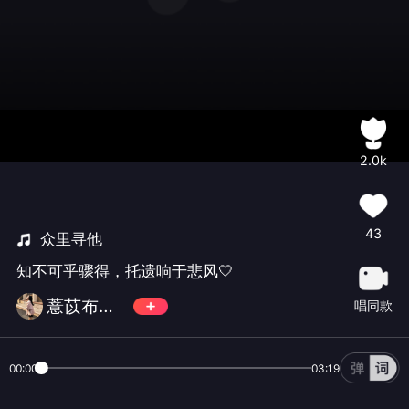
2.0k
43
众里寻他
知不可乎骤得，托遗响于悲风🤍
薏苡布丁🍋
唱同款
00:00
03:19