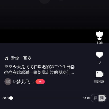
1.0k
爱你一百岁
0
🌹🌹今天是飞飞在唱吧的第二个生日🎂
🎂🎂在此感谢一路陪我走过的朋友们，
谢谢你们的祝福支持与鼓励，这首《爱
✨梦儿飞飞✨
唱同款
你一百岁》送给在乎我的你们，祝愿好
朋友们开心快乐每一天！爱你们😘😘😘
——通过#vivo 智能手机#录制
00:00
04:02