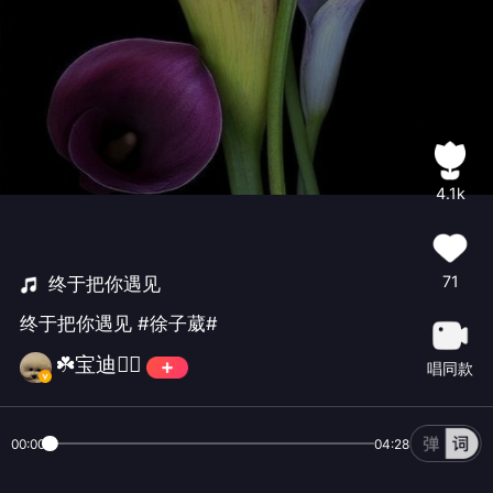
4.1k
71
终于把你遇见
终于把你遇见 #徐子葳#
☘️宝迪🏊‍♀️
唱同款
00:00
04:28