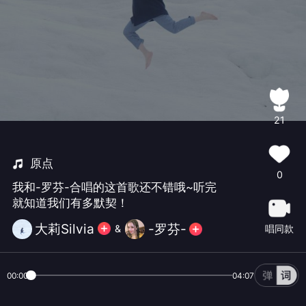
21
原点
0
我和-罗芬-合唱的这首歌还不错哦~听完
就知道我们有多默契！
大莉Silvia
-罗芬-
唱同款
&
00:00
04:07