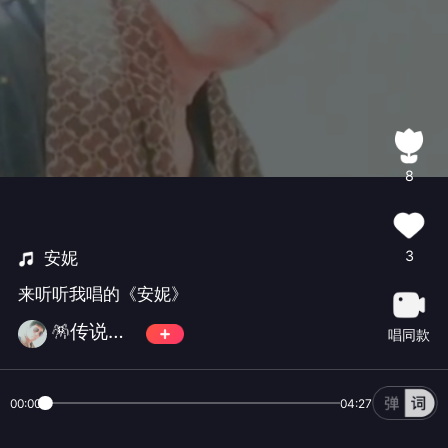
8
3
安妮
来听听我唱的《安妮》
🪅传说🪅✨🀄️✨💫古道诗原💫
唱同款
00:00
04:27