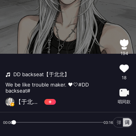
194
DD backseat【于北北】
18
We be like trouble maker. 🖤🤍#DD
backseat#
【于北北】
唱同款
00:00
03:16