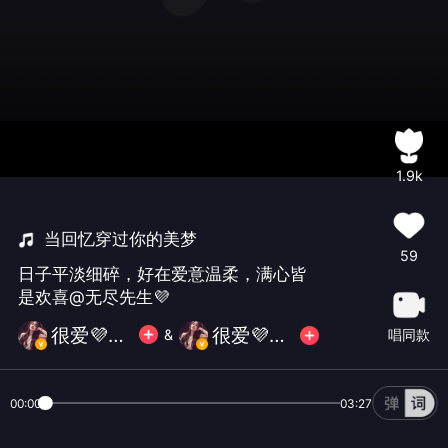
1.9k
当回忆穿过你的美梦
59
日子平淡细碎，好在爱意温柔，满心皆
是欢喜@无尽先生💜
很爱💜犀儿
很爱💜犀儿
唱同款
&
00:00
03:27