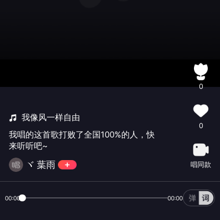
0
我像风一样自由
0
我唱的这首歌打败了全国100%的人，快
来听听吧~
ヾ 葉雨
唱同款
00:00
00:00