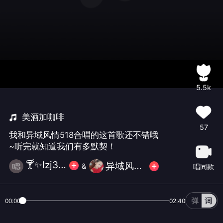
5.5k
美酒加咖啡
57
我和异域风情518合唱的这首歌还不错哦
~听完就知道我们有多默契！
🍸✨lzj357(周四更新)
异域风情518
&
唱同款
00:00
02:40