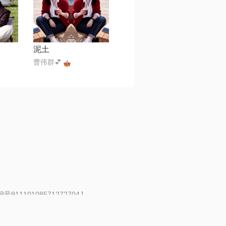
泥土
曹伟群💕
91110108571272704J
 | 举报邮箱：fankui@changba.com
| 向12318举报
|
金盾网络纠纷调解中心