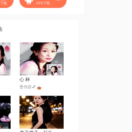
曲
心 杯
曹伟群💕