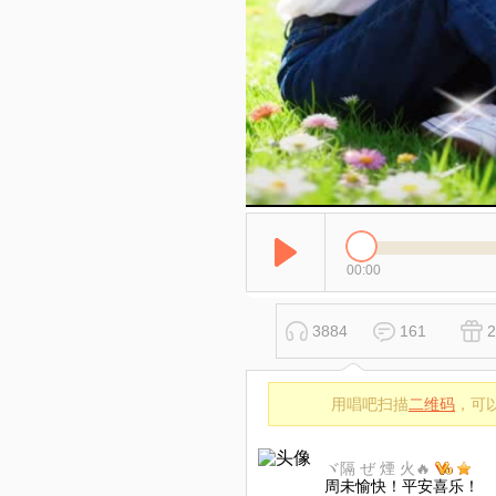
00:00
3884
161
2
用唱吧扫描
二维码
，可
ヾ隔 ぜ 煙 火🔥
周未愉快！平安喜乐！