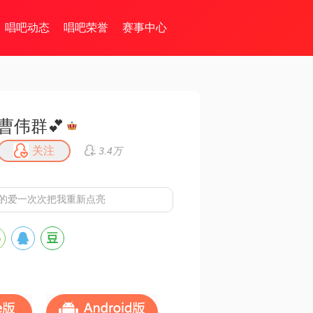
唱吧动态
唱吧荣誉
赛事中心
曹伟群💕
关注
3.4万
祢的爱一次次把我重新点亮