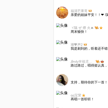
福清芒果哥
亲爱的姐妹平安！！❤ 😘
ヾ隔 ぜ 煙 火🔥
周末愉快！
潮💖声2
我是刷到的，听着还不错
Ꭿndy🌸祖児💫華歌天地➤女团团长
路过路过，唱得挺认真，
󠀖󠀖󠀖󠀖󠀖󠀖󠀖󠀖󠀖󠀖󠀖󠀖 󠀖󠀖󠀖󠀖󠀖󠀖󠀖
支持，期待你的下一首！
qq宝荣
再唱一首听听！