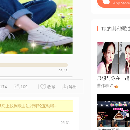
Ta的其他歌
03:45
只想与你在一起
曹伟群💕
174
109
收藏
导出
以马上找到歌曲进行评论互动哦~
05-31