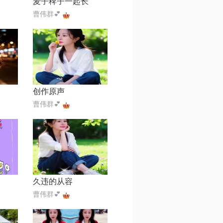
麦子稗子一起长
曹伟群💕
创作原声
曹伟群💕
久违的从容
曹伟群💕