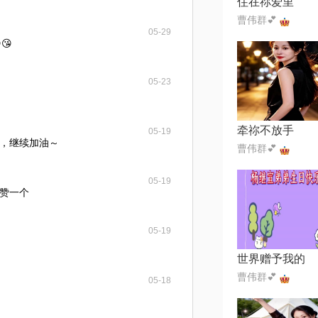
住在祢爱里
曹伟群💕
05-29
😘
05-23
牵祢不放手
05-19
，继续加油～
曹伟群💕
05-19
赞一个
05-19
世界赠予我的
曹伟群💕
05-18