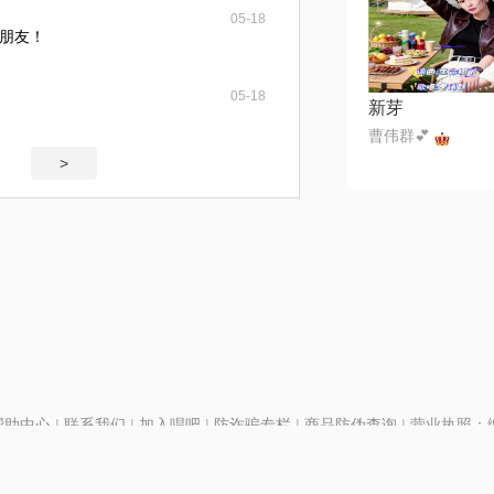
05-18
朋友！
05-18
新芽
曹伟群💕
>
帮助中心
|
联系我们
|
加入唱吧
|
防诈骗专栏
|
商品防伪查询
|
营业执照：编号
P证110298
|
京ICP备11013291号-1
| 举报电话(24小时)：022-25782593
号
|
京公网安备11010502025063号
|
|