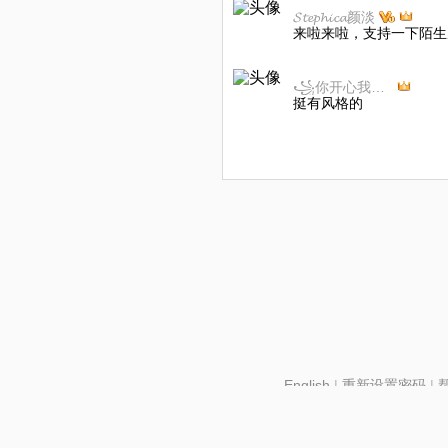
𝓢𝓽𝓮𝓹𝓱𝓲𝓬𝓪颜淡
来啦来啦，支持一下陌生
꧁你开心我快乐꧂💞🎉
挺有风格的
English
|
重新设置密码
|
北京酷智科技有限公司 ©2024 changba.com |
京IC
京网文【2024】2602-128