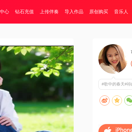
中心
钻石充值
上传伴奏
导入作品
原创购买
音乐人
#歌中的春天#