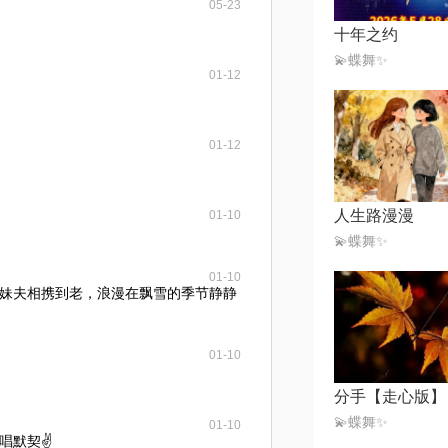
05-23
十年之约
💫蝶舞✨
01-12
01-12
人生路漫漫
01-10
💫蝶舞✨
01-10
妹夫相携到老，浪漫在飘雪的季节静静
01-10
分手【走心版】
💫蝶舞✨
01-10
唱默契✌️