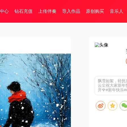
中心
钻石充值
上传伴奏
导入作品
原创购买
音乐人
飘雪如絮，轻抚
云尘祝大家新年
开🌹#新年快乐#