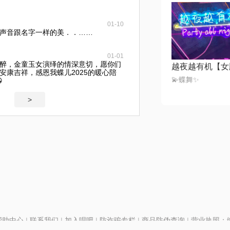
01-10
声音跟名字一样的美．．……
01-01
醉，金童玉女演绎的情深意切，愿你们
越夜越有机【女
安康吉祥，感恩我蝶儿2025的暖心陪
💫蝶舞✨

>
帮助中心
|
联系我们
|
加入唱吧
|
防诈骗专栏
|
商品防伪查询
|
营业执照：编号
P证110298
|
京ICP备11013291号-1
| 举报电话(24小时)：022-25782593