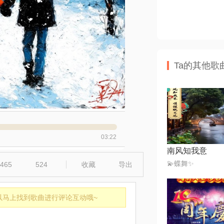
Ta的其他歌
03:22
南风知我意
💫蝶舞✨
465
524
收藏
导出
以马上找到歌曲进行评论互动哦~