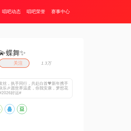
唱吧动态
唱吧荣誉
赛事中心
💫蝶舞✨
关注
1.3万
发丝，执手同行，共赴白首💖新年携手
快乐🎉愿世界温柔，你我安康，梦想花
#2026好运#