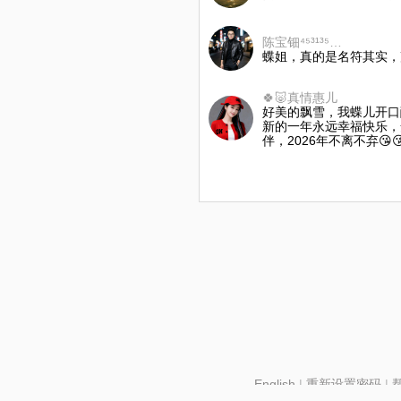
陈宝钿⁴⁵³¹³⁵💽✨荣馨阁✨
蝶姐，真的是名符其实，
🍀🐷真情惠儿
好美的飘雪，我蝶儿开口
新的一年永远幸福快乐，
伴，2026年不离不弃😘
English
|
重新设置密码
|
北京酷智科技有限公司 ©2024 changba.com |
京IC