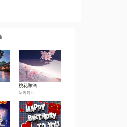
曲
桃花酿酒
💫蝶舞✨