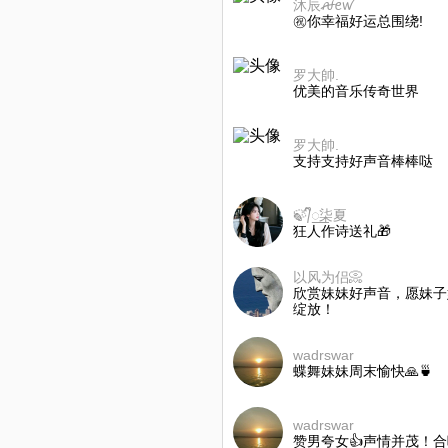
沐辰ꫛꫀꪝ
㊗️你幸福好运总围绕!
罗大帥.
优美的音乐传奇世界
罗大帥.
支持支持好声音棒棒哒
🍃᭄ᩚ꯭柒夏
狂人作诗送礼🎁
以风为侣📀
欣赏妹妹好声音，愿妹子
绽放！
wadrswar
蝶舞妹妹周末愉快🙏🍵
wadrswar
赞男夸女👍声情并茂！合