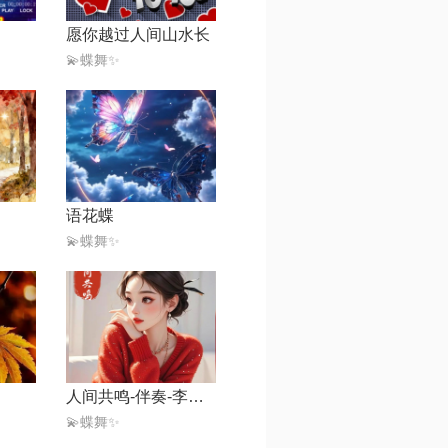
愿你越过人间山水长
💫蝶舞✨
语花蝶
💫蝶舞✨
人间共鸣-伴奏-李健【live】
💫蝶舞✨