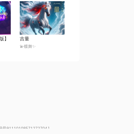
版】
吉量
💫蝶舞✨
91110108571272704J
 | 举报邮箱：fankui@changba.com
| 向12318举报