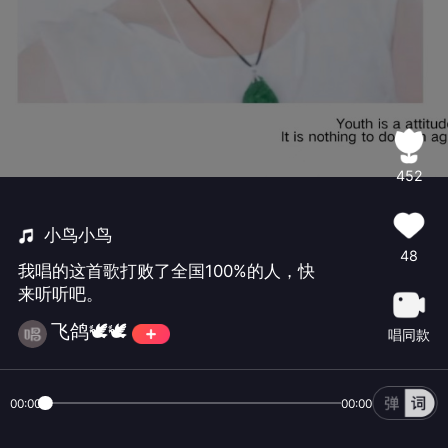
452
小鸟小鸟
48
我唱的这首歌打败了全国100%的人，快
来听听吧。
飞鸽🕊🕊
唱同款
00:00
00:00