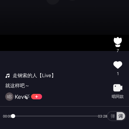
7
1
走钢索的人【Live】
就这样吧～
Kev🍃
唱同款
00:00
03:28