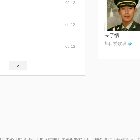
05-12
05-12
未了情
旭日爱歌唱
05-12
>
帮助中心
|
联系我们
|
加入唱吧
|
防诈骗专栏
|
商品防伪查询
|
营业执照：编号