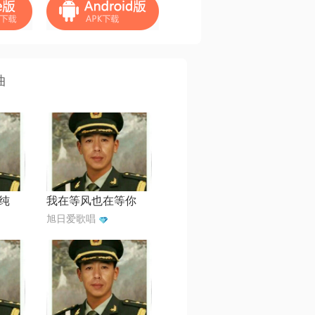
曲
纯
我在等风也在等你
旭日爱歌唱