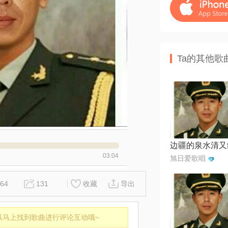
Ta的其他歌
边疆的泉水清又
03:04
旭日爱歌唱
64
131
收藏
导出
以马上找到歌曲进行评论互动哦~