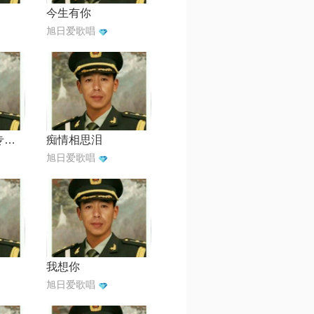
今生有你
旭日爱歌唱
问佛【xcccccc专属】
痴情相思泪
旭日爱歌唱
我想你
旭日爱歌唱