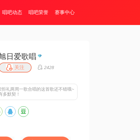
唱吧动态
唱吧荣誉
赛事中心
旭日爱歌唱
关注
2428
82拒礼两周一歌合唱的这首歌还不错哦~
有多默契！