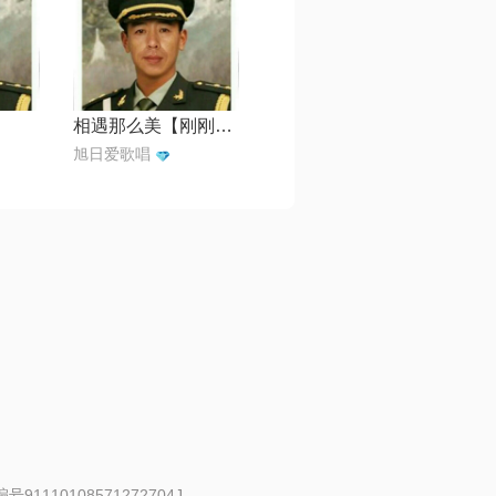
相遇那么美【刚刚传奇制作】
旭日爱歌唱
91110108571272704J