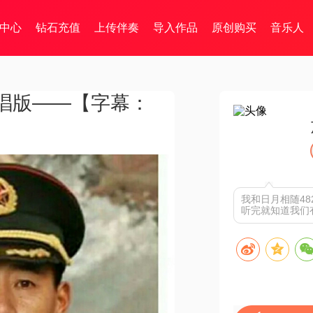
中心
钻石充值
上传伴奏
导入作品
原创购买
音乐人
唱版——【字幕：
我和日月相随4
听完就知道我们