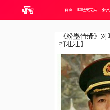
首页
唱吧麦克风
会员
《粉墨情缘》对
打壮壮】