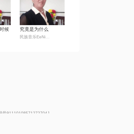
时候
究竟是为什么
民族音乐EeNig4
91110108571272704J
 | 举报邮箱：fankui@changba.com
| 向12318举报
|
金盾网络纠纷调解中心