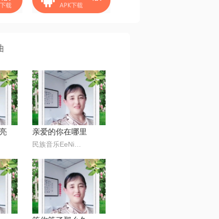
曲
亮
亲爱的你在哪里
民族音乐EeNig4