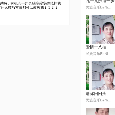
九十九步退一步
吗，有机会一起合唱🤗🤗🤗你覌柱我
民族音乐EeNig4
什么技巧方法都可以教教我🌷🌷🌷🌷
爱情十八拍
民族音乐EeNig4
请你回回头
民族音乐EeNig4