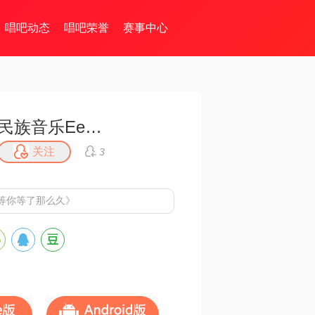
唱吧动态
唱吧荣誉
赛事中心
民族音乐EeNig4
关注
3
等你等了那么久》