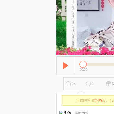
00:00
14
1
3
用唱吧扫描
二维码
，可
靥面而箫