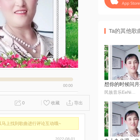
Ta的其他歌
想你的时候问月
00:00
民族音乐EeNig4
0
收藏
导出
以马上找到歌曲进行评论互动哦~
2022-08-01