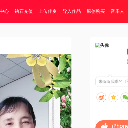
中心
钻石充值
上传伴奏
导入作品
原创购买
音乐人
来听听我唱的《