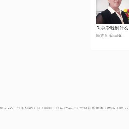
你会爱我到什么
民族音乐EeNig4
帮助中心
|
联系我们
|
加入唱吧
|
防诈骗专栏
|
商品防伪查询
|
营业执照：编号
P证110298
|
京ICP备11013291号-1
| 举报电话(24小时)：022-25782593
号
|
京公网安备11010502025063号
|
|