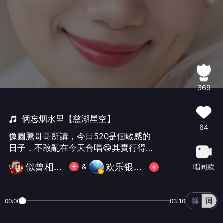
369
俩忘烟水里【慈湖星空】
64
像圖騰哥哥所講，今日520是個敏感的
日子，不敢亂在今天合唱😂其實行得正
企得正怕咩呢✌感冒中🌹找一首好一點
似曾相识的💝夢儿
欢乐银图腾
唱同款
&
點的庫存祝大家520快樂🎉風趣幽默的
圖騰哥哥友誼永固🌹呢首係我飲歌嚟㗎
#520快樂##🌙##我要上推荐#
00:00
03:10