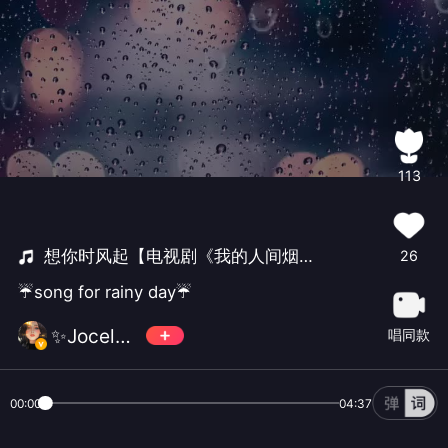
113
想你时风起【电视剧《我的人间烟火》回忆主题曲】
26
☔song for rainy day☔
✨Jocelyn✨💫
唱同款
00:00
04:37