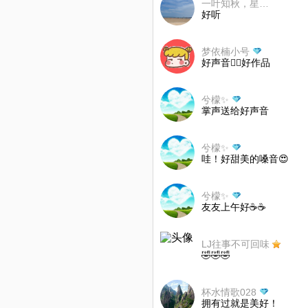
一叶知秋，星辰大海
好听
梦依楠小号
好声音👍🏻好作品
兮檬✨
掌声送给好声音
兮檬✨
哇！好甜美的嗓音😍
兮檬✨
友友上午好☕☕
LJ往事不可回味
🤣🤣🤣
杯水情歌028
拥有过就是美好！