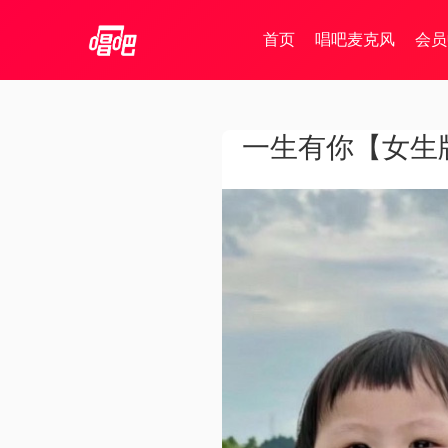
首页
唱吧麦克风
会员
一生有你【女生