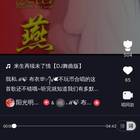
504
来生再续未了情【DJ舞曲版】
我和ℳ🍃 布衣💯✅᭄₆🕊不玩币合唱的这
65
首歌还不错哦~听完就知道我们有多默
契！
阳光明媚姐🐉💯✅᭄₆🕊❤️
ℳ🍃 布衣💯✅᭄₆🕊不玩币
&
唱同款
00:00
04:42