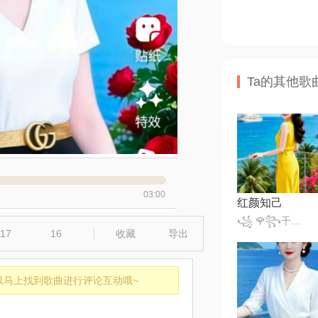
Ta的其他歌
03:00
红颜知己
꧁ 🌹꧂千变小魔仙꧁🎈
17
16
收藏
导出
以马上找到歌曲进行评论互动哦~