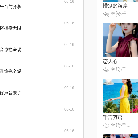
05-16
惜别的海岸
平台与分享
꧁ 🌹꧂千变小魔仙꧁🎈
05-16
撘挡赞无限
05-16
音惊艳全埸
恋人心
05-16
꧁ 🌹꧂千变小魔仙꧁🎈
音惊艳全埸
05-16
好声音来了
05-16
千言万语
꧁ 🌹꧂千变小魔仙꧁🎈
05-16