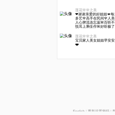
莲花🌸🌸之美
❤谢谢亲爱的好姐姐💋
多艺🌹高手在民间🌹人美
人心脾流连忘返🌺百听不
悦耳上乘佳作🌺好听极了
莲花🌸🌸之美
宝贝家人美女姐姐早安安😘
❤️
English
|
重新设置密码
|