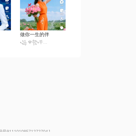
做你一生的伴
꧁ 🌹꧂千变小魔仙꧁🎈
91110108571272704J