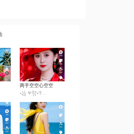
曲
两手空空心空空
꧁ 🌹꧂千变小魔仙꧁🎈