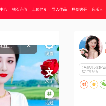
中心
钻石充值
上传伴奏
导入作品
原创购买
音乐人
#马健涛#你是
歌非常好听