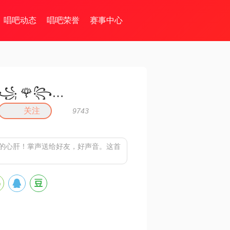
唱吧动态
唱吧荣誉
赛事中心
꧁ 🌹꧂千变小魔仙꧁🎈
关注
9743
我的心肝！掌声送给好友，好声音。这首