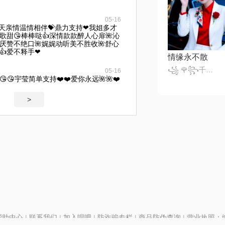
05-16
每天亲情温情相伴💝鼎力支持❤我姐多才
歌甜😘棒棒哒👍深情款款醉人心扉🌺沁
厌赞不绝口🌺娓娓动听美不胜收🌺舒心
👍爱不释手❤
情缘永不散
꧁ 🌹꧂千变小魔仙꧁🎈
05-16
😘宇莹简单支持❤️❤️爱你永远🌺🌺❤️
>
帮助中心
|
联系我们
|
加入唱吧
|
防诈骗专栏
|
商品防伪查询
|
营业执照：编号