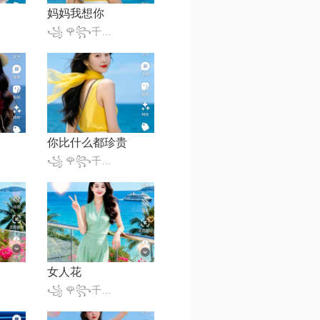
妈妈我想你
꧁ 🌹꧂千变小魔仙꧁🎈
你比什么都珍贵
꧁ 🌹꧂千变小魔仙꧁🎈
女人花
꧁ 🌹꧂千变小魔仙꧁🎈