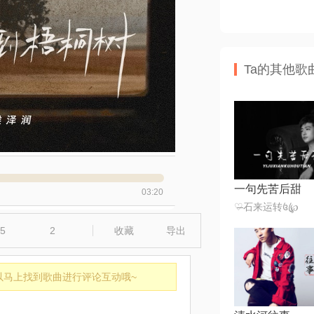
Ta的其他歌
一句先苦后甜
03:20
♡̶石来运转꧔ꦿ℘
5
2
收藏
导出
以马上找到歌曲进行评论互动哦~