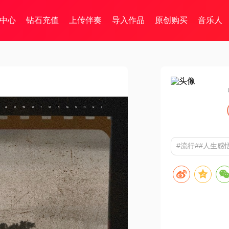
中心
钻石充值
上传伴奏
导入作品
原创购买
音乐人
#流行##人生感