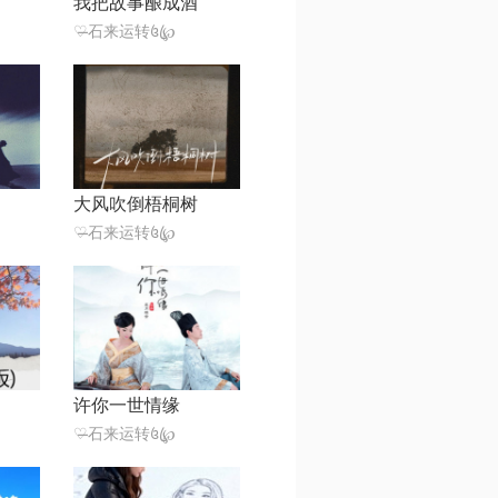
我把故事酿成酒
♡̶石来运转꧔ꦿ℘
大风吹倒梧桐树
♡̶石来运转꧔ꦿ℘
许你一世情缘
♡̶石来运转꧔ꦿ℘