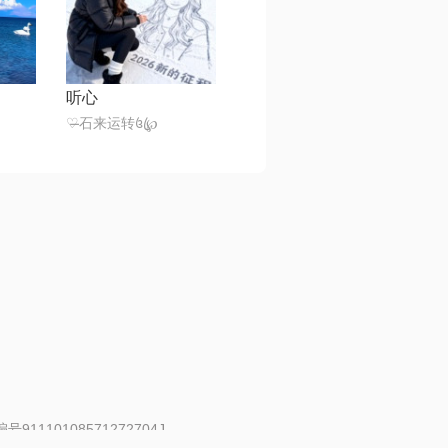
听心
♡̶石来运转꧔ꦿ℘
91110108571272704J
 | 举报邮箱：fankui@changba.com
| 向12318举报