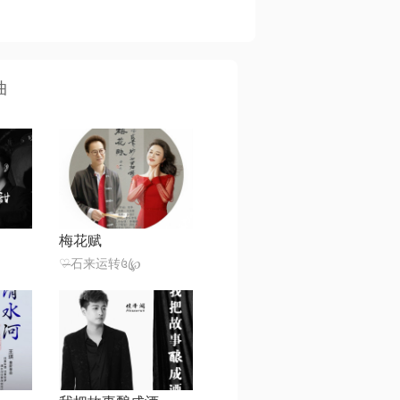
曲
梅花赋
♡̶石来运转꧔ꦿ℘