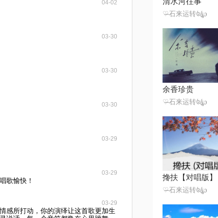
清水河往事
04-02
♡̶石来运转꧔ꦿ℘
03-30
03-30
余香珍贵
♡̶石来运转꧔ꦿ℘
03-30
03-29
03-29
搀扶【对唱版】
唱歌愉快！
♡̶石来运转꧔ꦿ℘
03-29
情感所打动，你的演绎让这首歌更加生