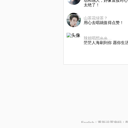
动和感人，好像直接对心
太绝了！
山茶花绿茶？
用心去唱就值得点赞！
辣姐唱想🙏🙏休息中
茫茫人海刷到你 愿你生
English
|
重新设置密码
|
北京酷智科技有限公司 ©2024 changba.com |
京IC