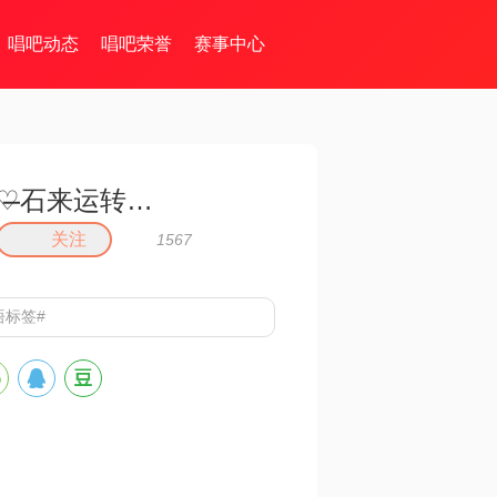
唱吧动态
唱吧荣誉
赛事中心
♡̶石来运转꧔ꦿ℘
关注
1567
悟标签#