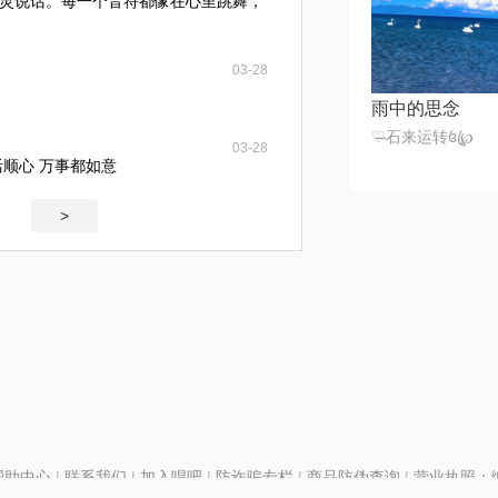
灵说话。每一个音符都像在心里跳舞，
03-28
雨中的思念
♡̶石来运转꧔ꦿ℘
03-28
活顺心 万事都如意
>
帮助中心
|
联系我们
|
加入唱吧
|
防诈骗专栏
|
商品防伪查询
|
营业执照：编号
P证110298
|
京ICP备11013291号-1
| 举报电话(24小时)：022-25782593