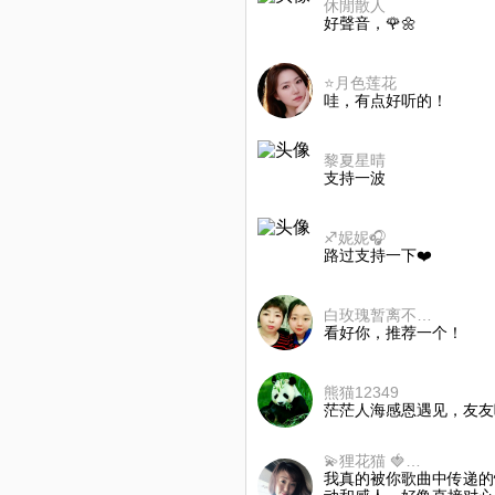
休閒散人
好聲音，🌹🌼
⭐️月色莲花
哇，有点好听的！
黎夏星晴
支持一波
♐️妮妮🎧
路过支持一下❤️
白玫瑰暂离不互动
看好你，推荐一个！
熊猫12349
茫茫人海感恩遇见，友友
💫狸花猫 🍓關西💫
我真的被你歌曲中传递的