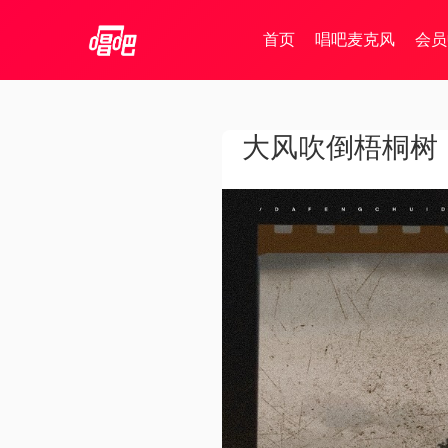
首页
唱吧麦克风
会员
大风吹倒梧桐树