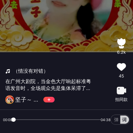
6.2k
（情没有对错）
45
在广州大剧院，当金色大厅响起标准粤
语发音时，全场观众先是集体呆滞了三
秒，然后爆发出雷鸣般的掌声，30多位
坚子～ 周五下午4点更新
拍同款
欧洲歌唱家用字正腔圆的粤语唱这首
歌，台下2000多名观众自发打开手机闪
光灯跟着一起合唱，这情景真的让人激
00:00
04:38
动不已！1