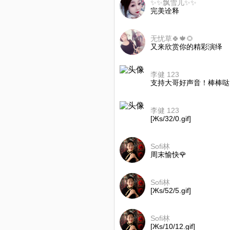
✨✨飘雪儿✨✨
完美诠释
无忧草🍀🍁🌻
又来欣赏你的精彩演绎
李健 123
支持大哥好声音！棒棒哒
李健 123
[Жs/32/0.gif]
Sofi林
周末愉快🌹
Sofi林
[Жs/52/5.gif]
Sofi林
[Жs/10/12.gif]