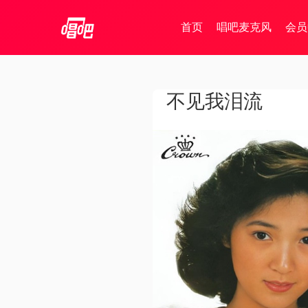
首页
唱吧麦克风
会员
不见我泪流