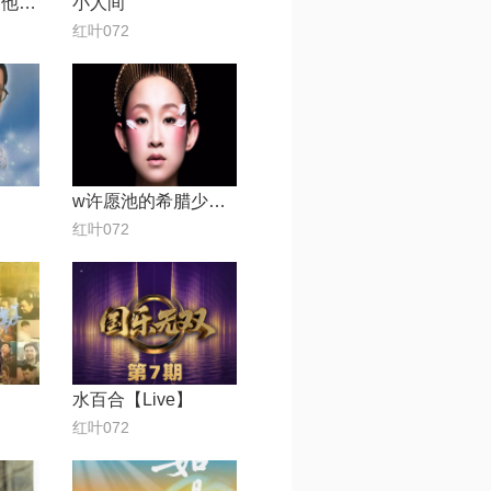
T~下雨的早上【他方~周启生篇34】
小人间
红叶072
w许愿池的希腊少女[2026'Live粤语版]【edit by 风中】
红叶072
水百合【Live】
红叶072