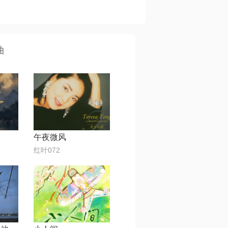
曲
午夜微风
红叶072