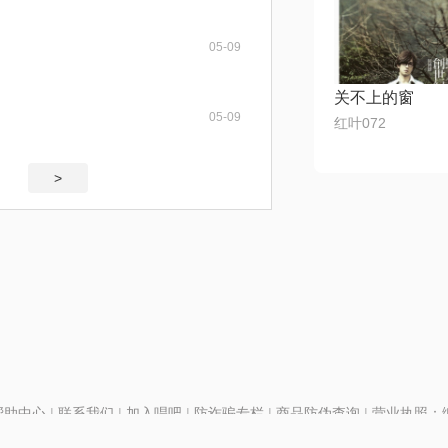
05-09
关不上的窗
05-09
红叶072
>
帮助中心
|
联系我们
|
加入唱吧
|
防诈骗专栏
|
商品防伪查询
|
营业执照：编号
P证110298
|
京ICP备11013291号-1
| 举报电话(24小时)：022-25782593