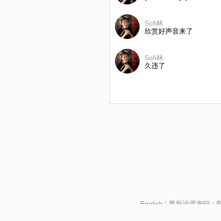
Sofi林
欣赏好声音来了
Sofi林
久违了
English
|
重新设置密码
|
北京酷智科技有限公司 ©2024 changba.com |
京IC