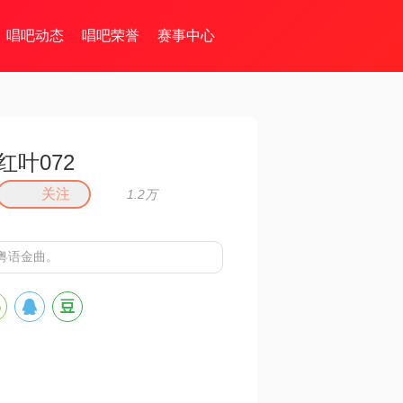
唱吧动态
唱吧荣誉
赛事中心
红叶072
关注
1.2万
粤语金曲。