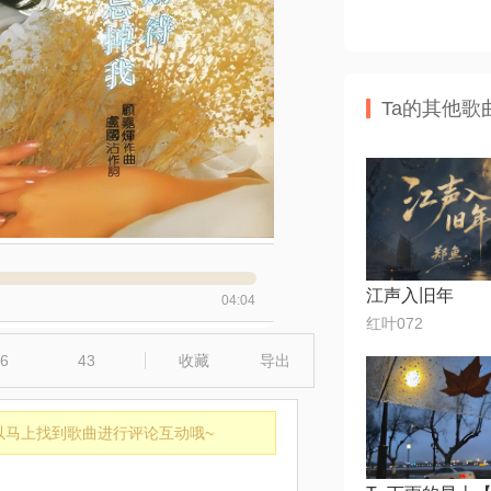
Ta的其他歌
江声入旧年
04:04
红叶072
6
43
收藏
导出
以马上找到歌曲进行评论互动哦~