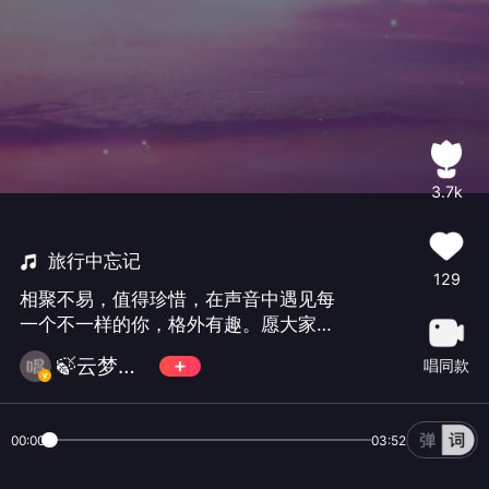
3.7k
旅行中忘记
129
相聚不易，值得珍惜，在声音中遇见每
一个不一样的你，格外有趣。愿大家不
离不散，快乐相伴，㊗️宇宙电波五周岁
🍃云梦溪🍃
唱同款
生日快乐！🎂🎉🎁😉#宇宙电波五周年庆
#
00:00
03:52