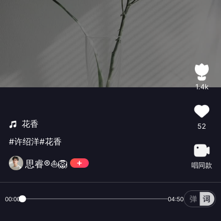
1.4k
花香
52
#许绍洋#花香
思睿®️⛵🦁
唱同款
00:00
04:50