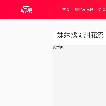
首页
唱吧麦克风
会员
妹妹找哥泪花流