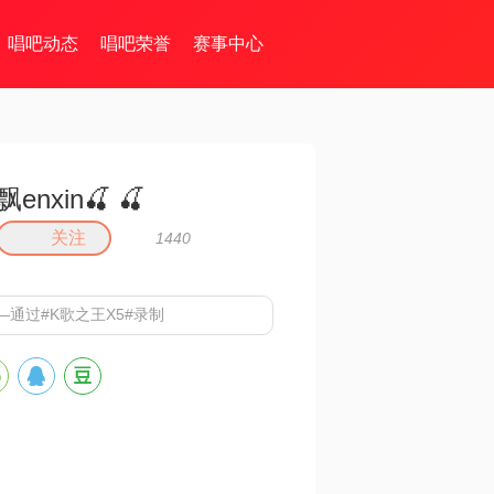
唱吧动态
唱吧荣誉
赛事中心
飘enxin🍒 🍒
关注
1440
 ——通过#K歌之王X5#录制