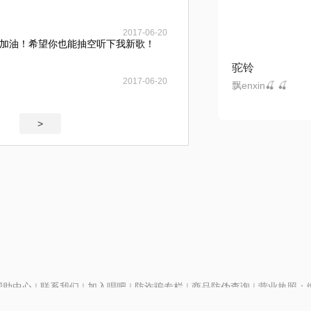
2017-06-20
加油！希望你也能抽空听下我新歌！
驼铃
2017-06-20
飘enxin🍒 🍒
>
帮助中心
|
联系我们
|
加入唱吧
|
防诈骗专栏
|
商品防伪查询
|
营业执照：编号
P证110298
|
京ICP备11013291号-1
| 举报电话(24小时)：022-25782593