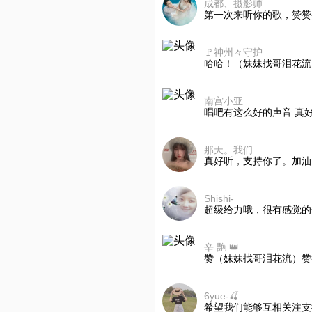
成都、摄影师
第一次来听你的歌，赞赞
🚩神州々守护
哈哈！（妹妹找哥泪花流
南宫小亚
唱吧有这么好的声音 真
那天。我们
真好听，支持你了。加油
Shishi-
超级给力哦，很有感觉的
辛 艷 👑
赞（妹妹找哥泪花流）赞
6yue-🍒
希望我们能够互相关注支