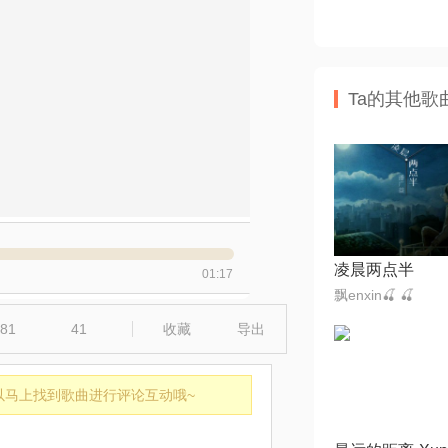
Ta的其他歌
凌晨两点半
01:17
飘enxin🍒 🍒
81
41
收藏
导出
以马上找到歌曲进行评论互动哦~