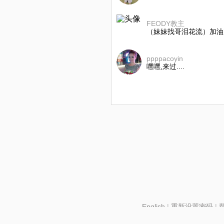
FEODY教主
（妹妹找哥泪花流）加油
ppppacoyin
嘿嘿,来过....
English
|
重新设置密码
|
北京酷智科技有限公司 ©2024 changba.com |
京IC