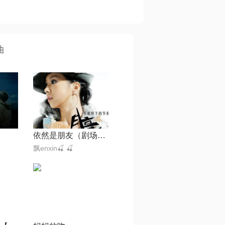
曲
依然是朋友（剧场版）
飘enxin🍒 🍒