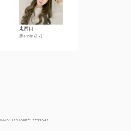
走西口
飘enxin🍒 🍒
91110108571272704J
 | 举报邮箱：fankui@changba.com
| 向12318举报