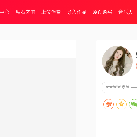
中心
钻石充值
上传伴奏
导入作品
原创购买
音乐人
❤❤🌟🌟🌟🌟