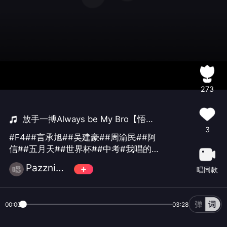
273
放手一搏Always be My Bro【悟空呢~】
3
#F4##言承旭##吴建豪##周渝民##阿
信##五月天##世界杯##中考#我唱的这
首歌打败了全国100%的人，快来听听
Pazzni☄️萬♾️歌
唱同款
吧。
00:00
03:28