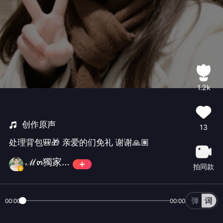
1.2k
创作原声
13
处理背包🎒🎁 亲爱的们免礼 谢谢🙏🏽
ℳ๓獨家記憶𑁍小燕子ꦿ⁵²º
拍同款
00:00
00:00