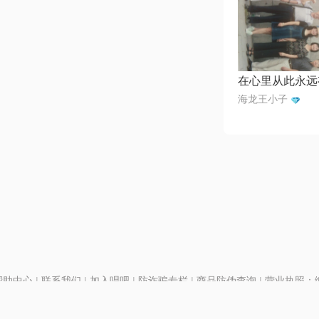
海龙王小子
帮助中心
|
联系我们
|
加入唱吧
|
防诈骗专栏
|
商品防伪查询
|
营业执照：编号
P证110298
|
京ICP备11013291号-1
| 举报电话(24小时)：022-25782593
号
|
京公网安备11010502025063号
|
|