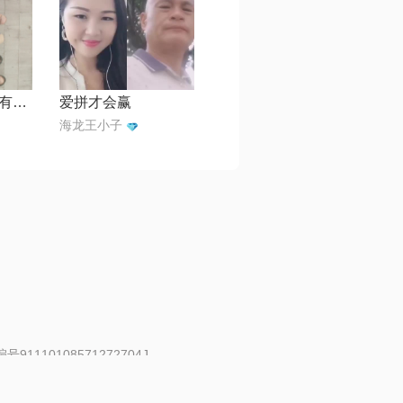
在心里从此永远有个你
爱拼才会赢
海龙王小子
91110108571272704J
 | 举报邮箱：fankui@changba.com
| 向12318举报
|
金盾网络纠纷调解中心