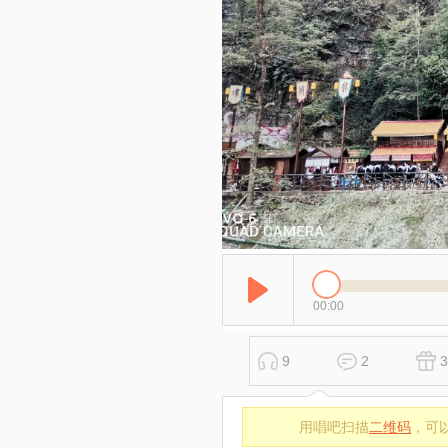
00:00
9
2
3
用唱吧扫描
二维码
，可