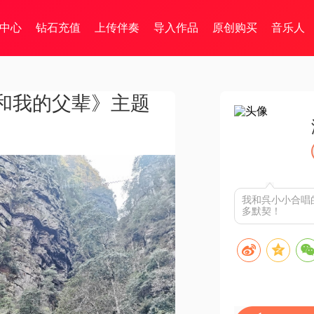
中心
钻石充值
上传伴奏
导入作品
原创购买
音乐人
和我的父辈》主题
我和呉小小合唱
多默契！