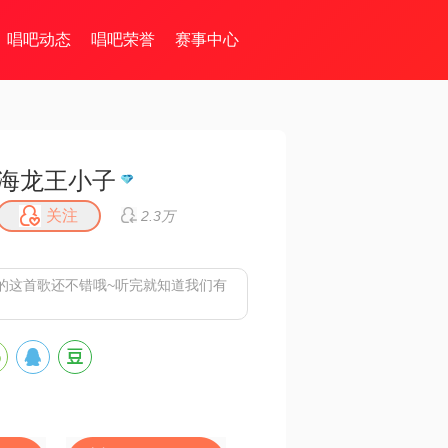
唱吧动态
唱吧荣誉
赛事中心
海龙王小子
关注
2.3万
的这首歌还不错哦~听完就知道我们有