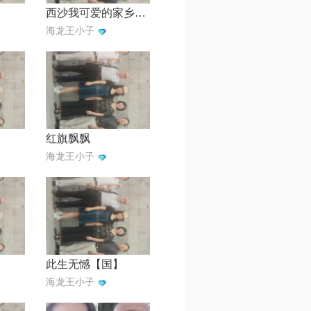
西沙我可爱的家乡一妮子合唱版
海龙王小子
红旗飘飘
海龙王小子
此生无憾【国】
海龙王小子