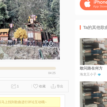
Ta的其他歌
敢问路在何方
04:25
海龙王小子
1
收藏
导出
以马上找到歌曲进行评论互动哦~