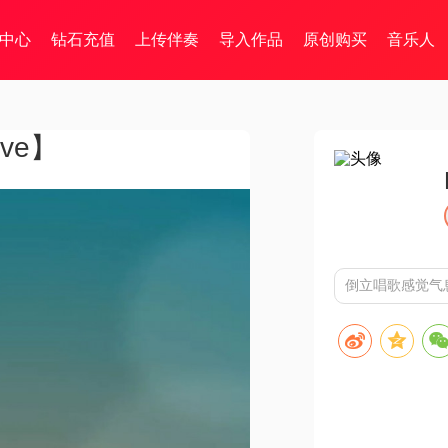
中心
钻石充值
上传伴奏
导入作品
原创购买
音乐人
ive】
倒立唱歌感觉气