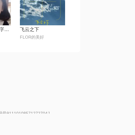
刻在我心底的名字【Live】
飞云之下
FLOR的美好
91110108571272704J
 | 举报邮箱：fankui@changba.com
| 向12318举报
|
金盾网络纠纷调解中心