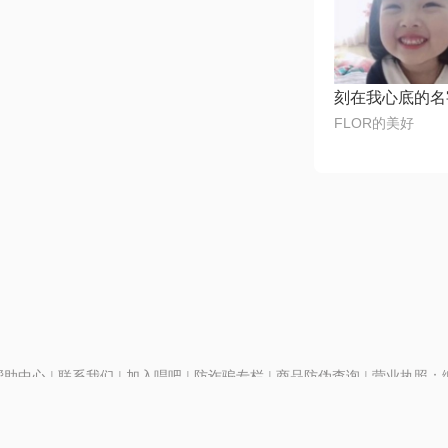
FLOR的美好
帮助中心
|
联系我们
|
加入唱吧
|
防诈骗专栏
|
商品防伪查询
|
营业执照：编号
P证110298
|
京ICP备11013291号-1
| 举报电话(24小时)：022-25782593
8号
|
京公网安备11010502025063号
|
|