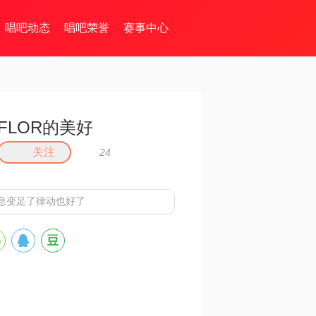
唱吧动态
唱吧荣誉
赛事中心
FLOR的美好
关注
24
息变足了律动也好了