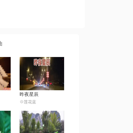
曲
昨夜星辰
💠莲花蓝