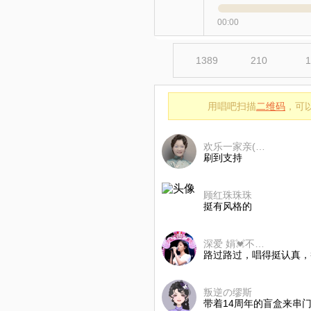
00:00
1389
210
1
用唱吧扫描
二维码
，可
欢乐一家亲(雨后新绿)
刷到支持
顾红珠珠珠
挺有风格的
深爱 娟💓不玩币
路过路过，唱得挺认真，
叛逆の缪斯
带着14周年的盲盒来串门