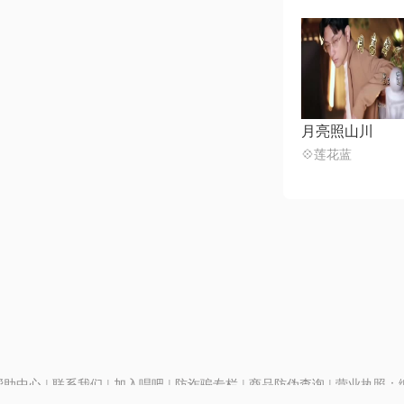
月亮照山川
💠莲花蓝
帮助中心
|
联系我们
|
加入唱吧
|
防诈骗专栏
|
商品防伪查询
|
营业执照：编号
P证110298
|
京ICP备11013291号-1
| 举报电话(24小时)：022-25782593