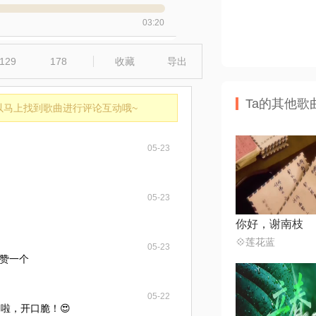
03:20
129
178
收藏
导出
Ta的其他歌
以马上找到歌曲进行评论互动哦~
05-23
05-23
你好，谢南枝
💠莲花蓝
05-23
赞一个
05-22
啦，开口脆！😍