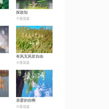
探故知
💠莲花蓝
有风无风皆自由
💠莲花蓝
亲爱的你啊
💠莲花蓝