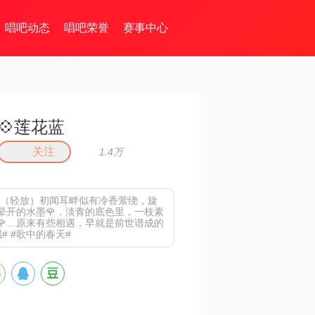
唱吧动态
唱吧荣誉
赛事中心
💠莲花蓝
关注
1.4万
🌹（轻放）初闻耳畔似有冷香萦绕，旋
晕开的水墨🌹．淡青的底色里，一枝素
🌹…原来有些相遇，早就是前世谱成的
# #歌中的春天#