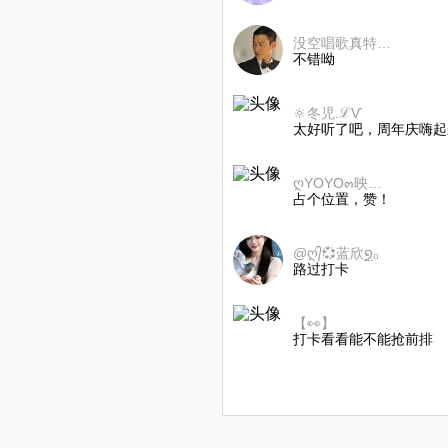
没空唱歌真特么烦
不错呦
🔆冬児.ℒѴ
太好听了吧，周年庆嗨起
ღYOYO๓映儿𝔀.ღ
占个位置，赞！
@ღ᭄💞蓝欣໑ຼ₀
路过打卡
【👀】
打卡看看能不能抢前排