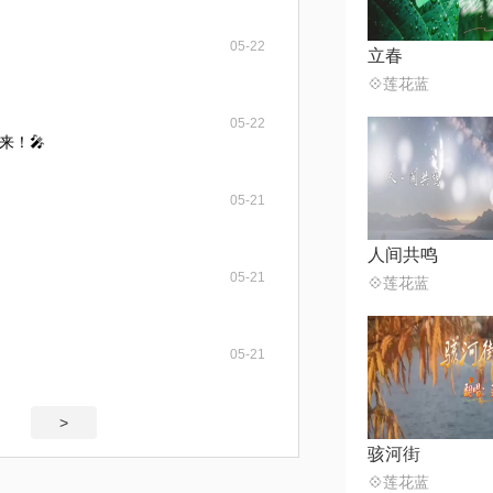
05-22
立春
💠莲花蓝
05-22
来！🎤
05-21
人间共鸣
05-21
💠莲花蓝
05-21
>
骇河街
💠莲花蓝