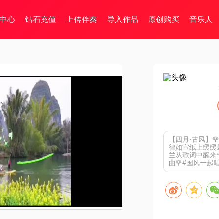
中心
钻石充值
上传伴奏
导入作品
原创购买
音乐人
【四月·古风】
律如宣纸上缓缓
兰从歌词中醒来
曲🌹#国风一起唱