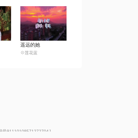
遥远的她
💠莲花蓝
91110108571272704J
 | 举报邮箱：fankui@changba.com
| 向12318举报