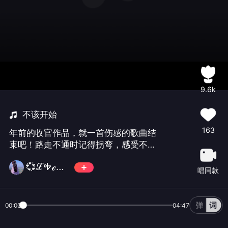
9.6k
不该开始
163
年前的收官作品，就一首伤感的歌曲结
束吧！路走不通时记得拐弯，感受不到
爱时记得转身！感谢大家的一路支持与
💞ℒᎭℯ望舒᭄💞
陪伴！提钱㊗️朋友们新春快乐！龙年大
唱同款
吉！
00:00
04:47