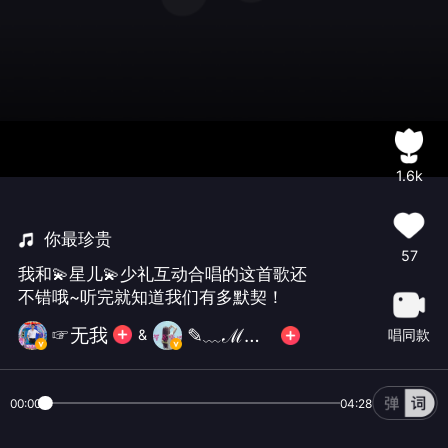
1.6k
你最珍贵
57
我和💫️星儿💫少礼互动合唱的这首歌还
不错哦~听完就知道我们有多默契！
☞无我
✎﹏ℳ㎕ 💫星儿 ✨ ヅ🎶
唱同款
&
00:00
04:28