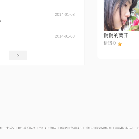
2014-01-08
。
悄悄的离开
2014-01-08
惜璟🌻
>
帮助中心
|
联系我们
|
加入唱吧
|
防诈骗专栏
|
商品防伪查询
|
营业执照：编号
P证110298
|
京ICP备11013291号-1
| 举报电话(24小时)：022-25782593