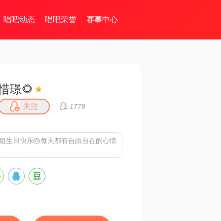
唱吧动态
唱吧荣誉
赛事中心
惜璟🌻
关注
1778
姐姐生日快乐🎂每天都有自由自在的心情