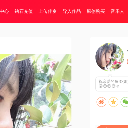
中心
钻石充值
上传伴奏
导入作品
原创购买
音乐人
祝亲爱的鱼🐟
😜😄😃😊☺