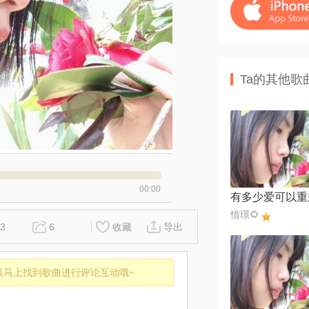
Ta的其他歌
00:00
惜璟🌻
3
6
收藏
导出
以马上找到歌曲进行评论互动哦~