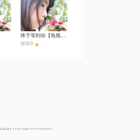
终于等到你【电视剧《咱们结婚吧》主题曲】
惜璟🌻
91110108571272704J
 | 举报邮箱：fankui@changba.com
| 向12318举报