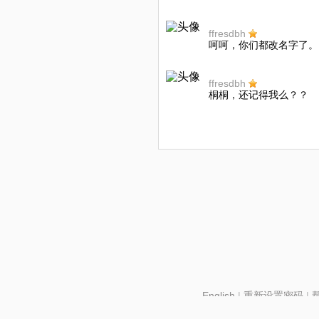
ffresdbh
呵呵，你们都改名字了。
ffresdbh
桐桐，还记得我么？？
English
|
重新设置密码
|
北京酷智科技有限公司 ©2024 changba.com |
京IC