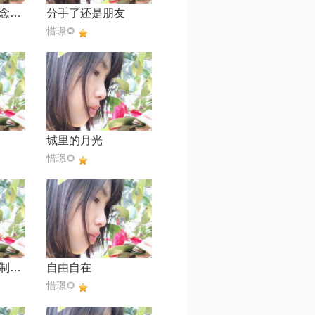
也许相见不如怀念预【原版伴奏】
分手了还是朋友
惜璟🌻
城里的月光
惜璟🌻
泪满天（流星雨制作）
自由自在
惜璟🌻