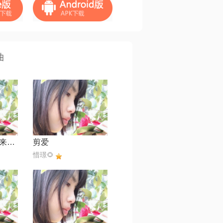
曲
有多少爱可以重来【缺女声】
剪爱
惜璟🌻