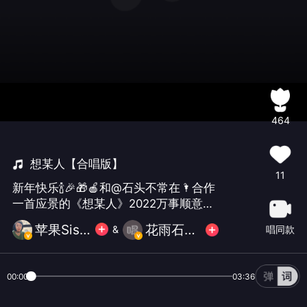
464
想某人【合唱版】
11
新年快乐🍾️🎉🎁🍎和@石头不常在🌂合作
一首应景的《想某人》2022万事顺意🌹
🌹历久铭心，感谢经历带来的成长，带
苹果Sisi🍎🍎
花雨石经典情歌²⁰²⁶₈₈₈
唱同款
&
着美好前行，一切都值得回味❤️❤️
00:00
03:36