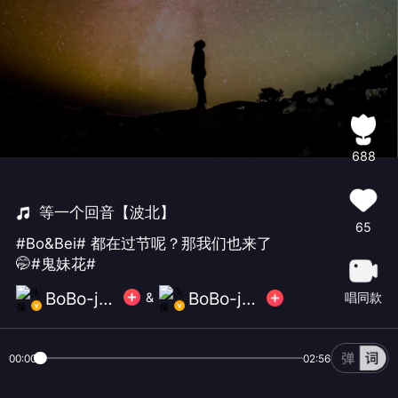
688
等一个回音【波北】
65
#Bo&Bei# 都在过节呢？那我们也来了
🤭#鬼妹花#
BoBo-janny ⁧ 🐰
BoBo-janny ⁧ 🐰
唱同款
&
00:00
02:56