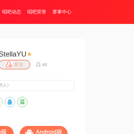
唱吧动态
唱吧荣誉
赛事中心
StellaYU
关注
68
野人》