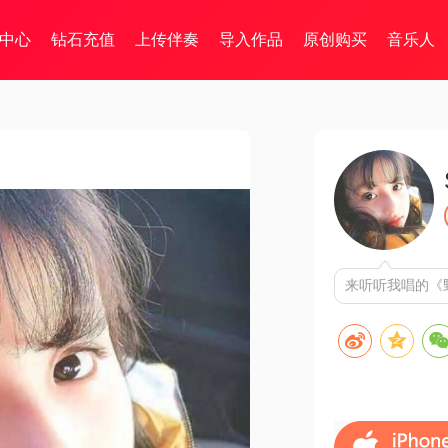
中心
钻石充值
上传伴奏
导入作品
原创购买
音乐人
来听听我唱的《