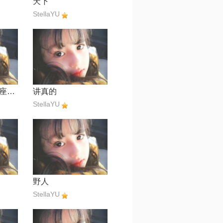
天下
StellaYU
烟花易冷【魔杰座⁵²⁹⁶²²】
讲真的
StellaYU
野人
StellaYU