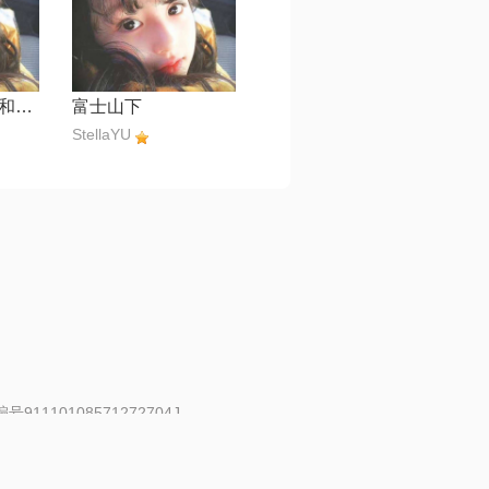
如愿【电影《我和我的父辈》主题推广曲】
富士山下
StellaYU
91110108571272704J
 | 举报邮箱：fankui@changba.com
| 向12318举报
|
金盾网络纠纷调解中心