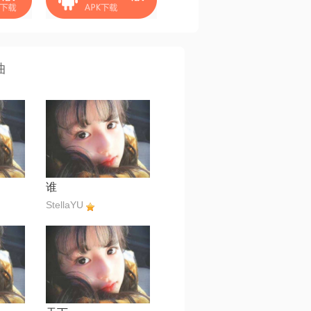
曲
谁
StellaYU