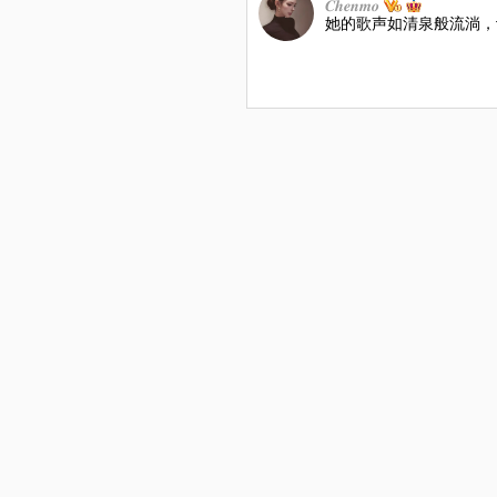
𝑪𝒉𝒆𝒏𝒎𝒐
她的歌声如清泉般流淌，