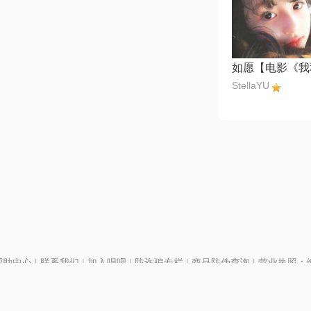
StellaYU
帮助中心
|
联系我们
|
加入唱吧
|
防诈骗专栏
|
商品防伪查询
|
营业执照：编号
P证110298
|
京ICP备11013291号-1
| 举报电话(24小时)：022-25782593
号
|
京公网安备11010502025063号
|
|